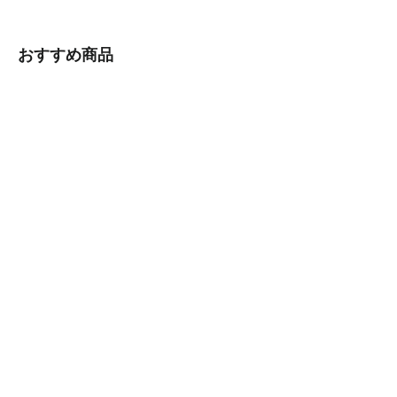
ェ
イ
ア
ー
おすすめ商品
す
ト
る
す
る
[津軽塗] ピアス
¥4,400