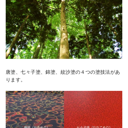
唐塗、七々子塗、錦塗、紋沙塗の４つの塗技法があ
ります。