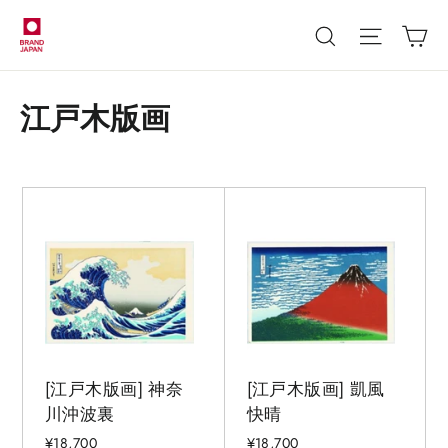
カ
検索
江戸木版画
[江戸木版画] 神奈
[江戸木版画] 凱風
川沖波裏
快晴
¥18,700
¥18,700