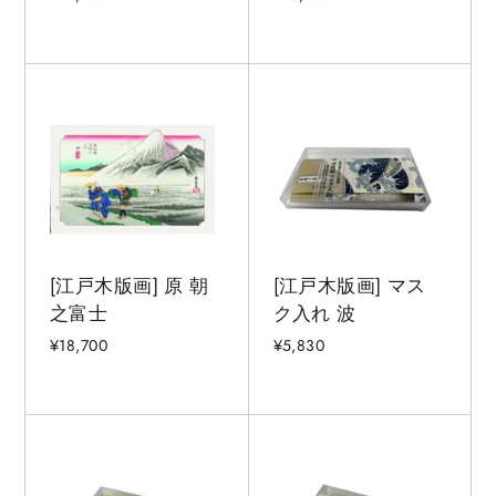
[江戸木版画] 原 朝
[江戸木版画] マス
之富士
ク入れ 波
¥18,700
¥5,830