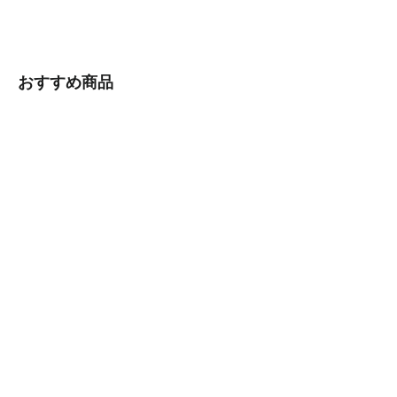
で
に
シ
ツ
ェ
イ
ア
ー
おすすめ商品
す
ト
る
す
る
[江戸木版画] マスク入れ 波