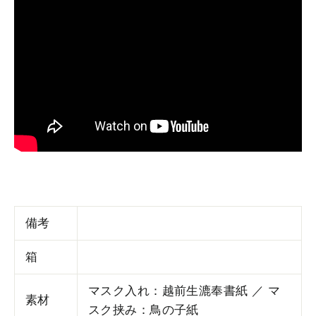
備考
箱
マスク入れ：越前生漉奉書紙 ／ マ
素材
スク挟み：鳥の子紙