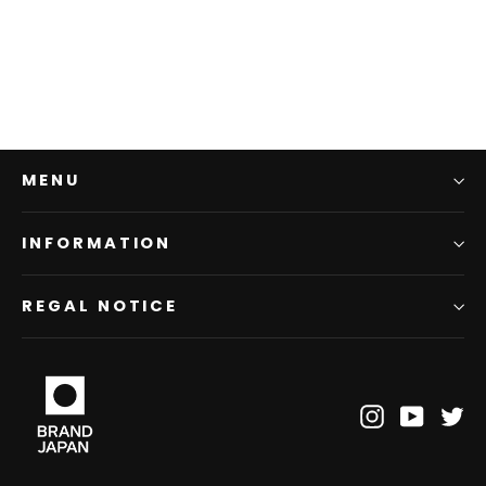
¥5,830
MENU
INFORMATION
REGAL NOTICE
Instagram
YouTub
Tw