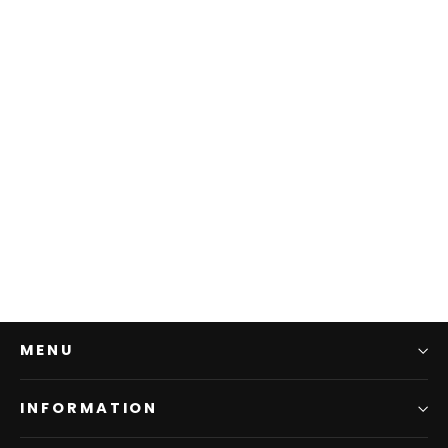
[東京銀器] 純銀 猪口
¥110,000
MENU
INFORMATION