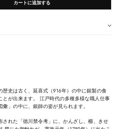
カートに追加する
の歴史は古く、延喜式（916年）の中に銀製の食
ことが出来ます。 江戸時代の多種多様な職人仕事
図彙」の中に、銀師の姿が見られます。
布された「徳川禁令考」に、かんざし、櫛、きせ
を禁じた御触れが、寛政元年（1789年）に出たこ