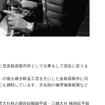
郷に笠原銀器製作所として仕事をして現在に至りま
）の後を継ぎ鍛金工芸を主にした金銀器製作に日
にも挑戦しています。文化財の修理修復複製など
。
雲大社秋の鹿蒔絵螺鈿手箱・三嶋大社 梅蒔絵手箱