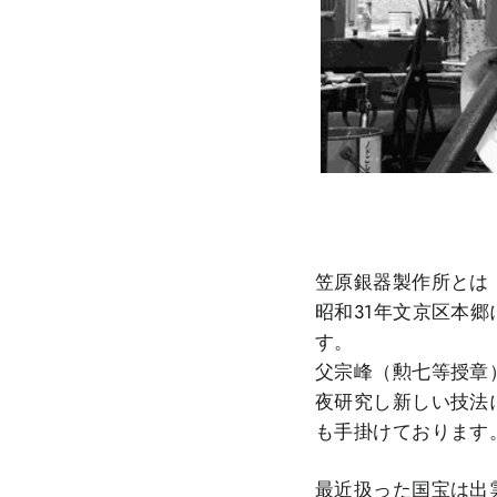
笠原銀器製作所とは
昭和31年文京区本
す。
父宗峰（勲七等授章
夜研究し新しい技法
も手掛けております
最近扱った国宝は出