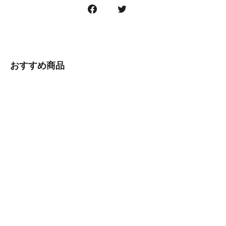
Facebook
Twitter
で
に
シ
ツ
ェ
イ
ア
ー
おすすめ商品
す
ト
る
す
る