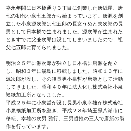
嘉永年間に日本橋通り３丁目に創業した唐紙屋、唐
七の初代小泉七五郎から始まっています。唐源を創
立した小泉源次郎は七五郎の長女うめと夫次郎の長
男として日本橋で生まれました。源次郎が生まれた
ときすでに父兼次郎は没してしまいましたので、祖
父七五郎に育てられました。
明治２５年に源次郎が独立し日本橋に唐源を創立
し、昭和２年に湯島に移転しました。昭和１３年に
源次郎が没し、その後長男小泉哲が唐源として活動
してきました。昭和４０年に法人化し株式会社小泉
襖紙加工所となりました。
平成２５年に小泉哲が没し長男小泉幸雄が株式会社
小泉襖紙加工所を継ぎ、平成２８年埼玉県八潮市に
移転、幸雄の次男 雅行、三男哲推の三人で唐紙の製
作を行っています。