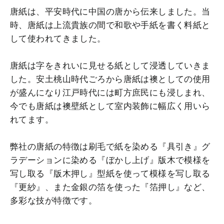
唐紙は、平安時代に中国の唐から伝来しました。当
時、唐紙は上流貴族の間で和歌や手紙を書く料紙と
して使われてきました。
唐紙は字をきれいに見せる紙として浸透していきま
した。安土桃山時代ごろから唐紙は襖としての使用
が盛んになり江戸時代には町方庶民にも浸しまれ、
今でも唐紙は襖壁紙として室内装飾に幅広く用いら
れてます。
弊社の唐紙の特徴は刷毛で紙を染める『具引き』グ
ラデーションに染める『ぼかし上げ』版木で模様を
写し取る『版木押し』型紙を使って模様を写し取る
『更紗』、また金銀の箔を使った『箔押し』など、
多彩な技が特徴です。