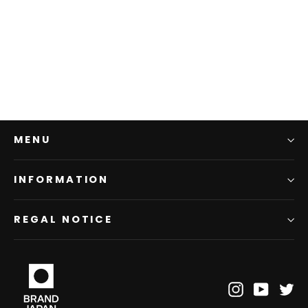
[唐紙] 団扇（小）
¥2,200
MENU
INFORMATION
REGAL NOTICE
Instagram
YouTub
Tw