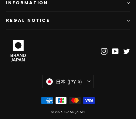
INFORMATION
REGAL NOTICE
Instagram
YouTub
Tw
日本 (JPY ¥)
© 2026 BRAND JAPAN